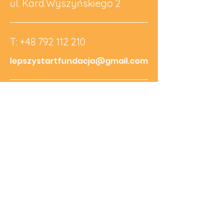
ul. Kard.Wyszyńskiego 2
T:
+48 792 112 210
lepszystartfundacja@gmail.com
NIP:
5691907572
REGON:
526741210
KRS:
0001065273
Nr Konta:
69 1090 2590 0000
0001 5585 8549
Odwiedź nas na Facebooku