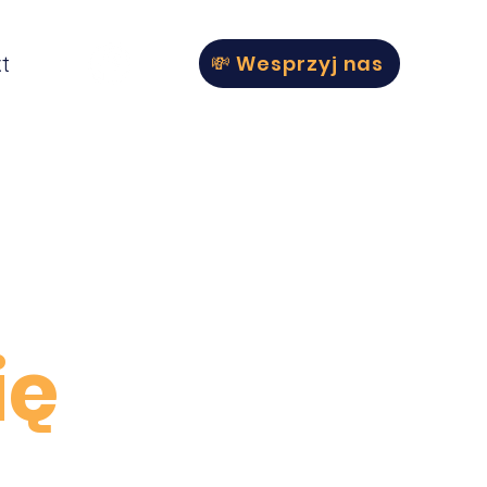
t
💸 Wesprzyj nas
ię