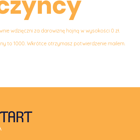
czyńcy
ie wdzięczni za darowiznę hojną w wysokości 0 zł.
ny to 1000. Wkrótce otrzymasz potwierdzenie mailem.