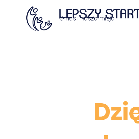
O nas i nasza misja
Dzi