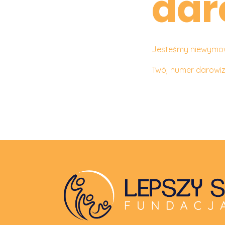
dar
Jesteśmy niewymown
Twój numer darowiz